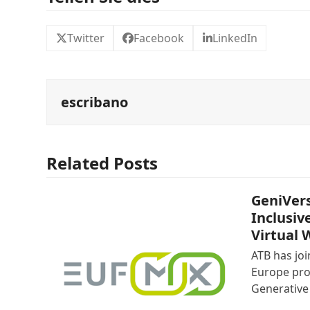
Twitter
Facebook
LinkedIn
escribano
Related Posts
GeniVers
Inclusiv
Virtual 
ATB has jo
Europe pro
Generative 