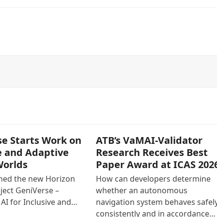
e Starts Work on
ATB’s VaMAI-Validator
e and Adaptive
Research Receives Best
Worlds
Paper Award at ICAS 202
ined the new Horizon
How can developers determine
ject GeniVerse –
whether an autonomous
AI for Inclusive and…
navigation system behaves safely
consistently and in accordance…