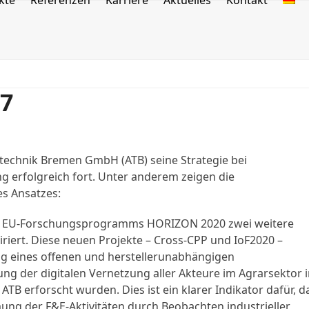
kte
Referenzen
Karriere
Aktuelles
Kontakt
17
mtechnik Bremen GmbH (ATB) seine Strategie bei
erfolgreich fort. Unter anderem zeigen die
es Ansatzes:
len EU-Forschungsprogramms HORIZON 2020 zwei weitere
riert. Diese neuen Projekte – Cross-CPP und IoF2020 –
ng eines offenen und herstellerunabhängigen
ng der digitalen Vernetzung aller Akteure im Agrarsektor 
 ATB erforscht wurden. Dies ist ein klarer Indikator dafür, d
ung der F&E-Aktivitäten durch Beobachten industrieller