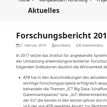
Home
Kompetenzen / Forschung
Proje
Skip
ATB
to
Aktuelles
content
Forschungsbericht 20
27. Februar 2019
escribano
0 Kommentare
In 2017 setzte das Institut für angewandte Syste
der Umsetzung anwendungsorientierter Forschung 
folgenden Indikatoren deutlich die Wirksamkeit d
ATB hat in den Ausschreibungen des aktuel
wichtige Forschungsprojekte erfolgreich akqui
behandeln die Themen „ICT Big Data: Schaffu
Datenmarktplatzes“ bzw. „IoT: Weiterentwicklu
der EU“,die bereits in den letzten Jahren durch
sich der von ATB gewählte Ansatz zur Bestimm