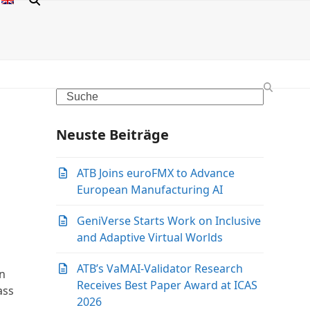
Search
Neuste Beiträge
ATB Joins euroFMX to Advance
European Manufacturing AI
GeniVerse Starts Work on Inclusive
and Adaptive Virtual Worlds
ATB’s VaMAI-Validator Research
in
Receives Best Paper Award at ICAS
ass
2026