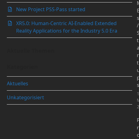
New Project PSS-Pass started
XR5.0: Human-Centric AI-Enabled Extended
/
Reality Applications for the Industry 5.0 Era
t
Aktuelle Themen
r
t
Kategorien
Aktuelles
1
Unkategorisiert
r