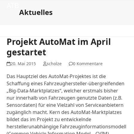
Open
Close
Skip
ATB
to
Aktuelles
mobile
mobile
content
menu
menu
Projekt AutoMat im April
gestartet
20. Mai 2015
scholze
0 Kommentare
Das Hauptziel des AutoMat-Projektes ist die
Schaffung eines Fahrzeughersteller-übergreifenden
„Big-Data-Marktplatzes“, welcher erstmals bisher
nur innerhalb von Fahrzeugen genutzte Daten (z.B.
Sensordaten) für eine Vielzahl von Serviceanbietern
zugänglich macht. Kern des AutoMat-Marktplatzes
bildet das im Projekt zu entwickelnde
herstellerunabhängige Fahrzeuginformationsmodell
(Common Vehicle Information Model – CVIM),