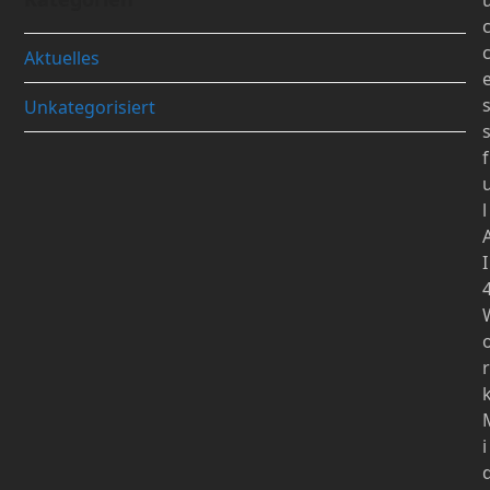
Aktuelles
Unkategorisiert
f
l
I
r
i