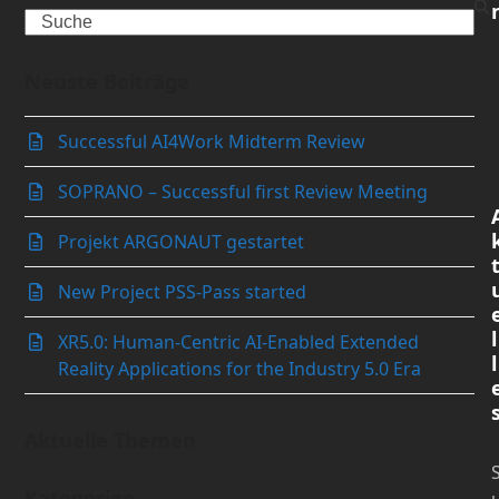
Search
Neuste Beiträge
Successful AI4Work Midterm Review
SOPRANO – Successful first Review Meeting
Projekt ARGONAUT gestartet
New Project PSS-Pass started
l
XR5.0: Human-Centric AI-Enabled Extended
l
Reality Applications for the Industry 5.0 Era
Aktuelle Themen
Kategorien