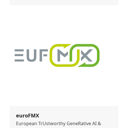
euroFMX
European TrUstworthy GeneRative AI &