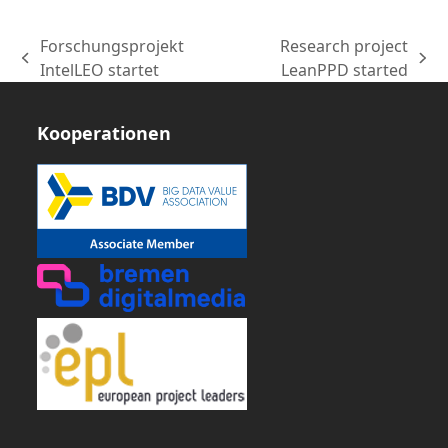
Forschungsprojekt
Research project
vorheriger
Nächster
IntelLEO startet
LeanPPD started
Beitrag:
Beitrag:
Kooperationen