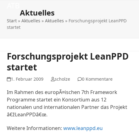
Open
Close
Skip
ATB
to
Aktuelles
mobile
mobile
content
Start
»
Aktuelles
»
Aktuelles
»
Forschungsprojekt LeanPPD
menu
menu
startet
Forschungsprojekt LeanPPD
startet
1. Februar 2009
scholze
0 Kommentare
Im Rahmen des europÃ¤ischen 7th Framework
Programme startet ein Konsortium aus 12
nationalen und internationalen Partner das Projekt
â€žLeanPPDâ€œ.
Weitere Informationen:
www.leanppd.eu