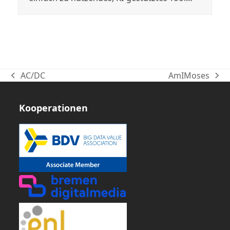
AC/DC
AmIMoses
vorheriger
Nächster
Beitrag:
Beitrag:
Kooperationen