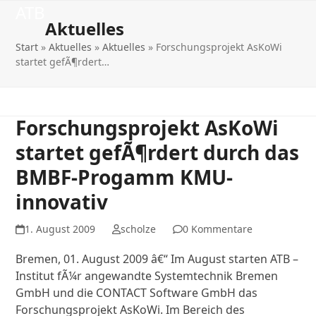
Open
Close
Skip
ATB
to
Aktuelles
mobile
mobile
content
Start
»
Aktuelles
»
Aktuelles
»
Forschungsprojekt AsKoWi
menu
menu
startet gefÃ¶rdert…
Forschungsprojekt AsKoWi
startet gefÃ¶rdert durch das
BMBF-Progamm KMU-
innovativ
1. August 2009
scholze
0 Kommentare
Bremen, 01. August 2009 â€“ Im August starten ATB –
Institut fÃ¼r angewandte Systemtechnik Bremen
GmbH und die CONTACT Software GmbH das
Forschungsprojekt AsKoWi. Im Bereich des