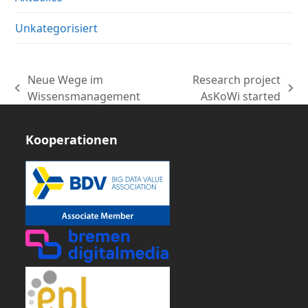
Unkategorisiert
Neue Wege im
Research project
vorheriger
Nächster
Wissensmanagement
AsKoWi started
Beitrag:
Beitrag:
Kooperationen